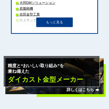
大同DMソリューション
若園精機
吉田金型工業
ケイテック
七宝金型工業
スギヤマ
フジイ金型
明和製作所
日清精工
友鉄工業
エスワイ精機
精度と“おいしい取り組み”を
嶋本ダイカスト株式会社
兼ね備えた
ビヨンズ
ダイカスト金型メーカー
三條機械製作所
作石製作所
詳しくはこちら
福光工業
ベントム工業
日本精機
宮島金型