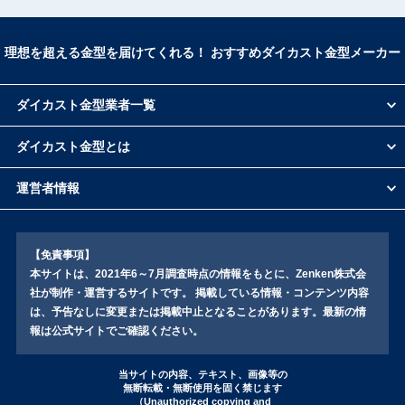
寿原テクノス
三和軽合金製作所
理想を超える金型を届けてくれる！ おすすめダイカスト金型メーカー
魚岸精機工業
メック
岩機ダイカスト工業株式会社
ダイカスト金型業者一覧
小出製作所
ダイカスト金型とは
大同特殊鋼
大久保金型工業
運営者情報
松村精型
アイジーエヴァース株式会社（旧：稲垣鉄工株
式会社）
戸田精密工業
【免責事項】
コトブキ精機
本サイトは、2021年6～7月調査時点の情報をもとに、Zenken株式会
社が制作・運営するサイトです。 掲載している情報・コンテンツ内容
旭
は、予告なしに変更または掲載中止となることがあります。最新の情
報は公式サイトでご確認ください。
当サイトの内容、テキスト、画像等の
無断転載・無断使用を固く禁じます
（Unauthorized copying and