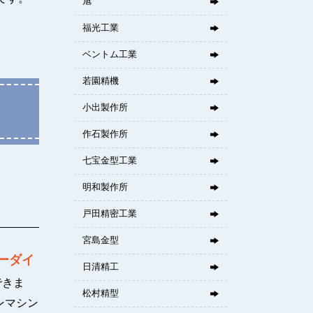
旭
福光工業
ベントム工業
若園精機
小出製作所
作石製作所
七宝金型工業
明和製作所
戸田精密工業
宮島金型
ーダイ
日清精工
できま
松村精型
ンマシン