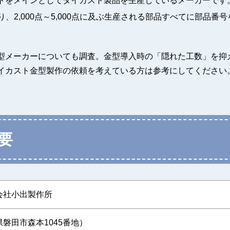
トをメインとしてダイカスト製品を生産しているメーカーです
り、2,000点～5,000点に及ぶ生産される部品すべてに部品番
型メーカーについても調査。金型導入時の「隠れた工数」を抑
イカスト金型製作の依頼を考えている方は参考にしてください
要
会社小出製作所
磐田市森本1045番地）