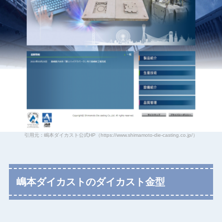
引用元：嶋本ダイカスト公式HP（https://www.shimamoto-die-casting.co.jp/）
嶋本ダイカストのダイカスト金型