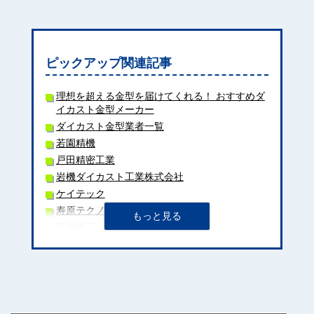
ピックアップ関連記事
理想を超える金型を届けてくれる！ おすすめダ
イカスト金型メーカー
ダイカスト金型業者一覧
若園精機
戸田精密工業
岩機ダイカスト工業株式会社
ケイテック
寿原テクノス
日清精工
福光工業
大同DMソリューション
三條機械製作所
コトブキ精機
大同特殊鋼