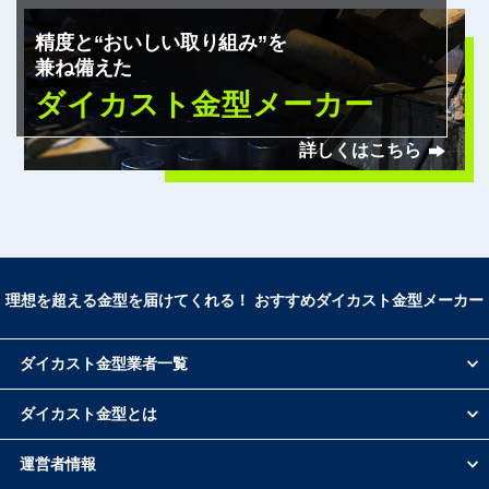
小出製作所
精度と“おいしい取り組み”を
旭
兼ね備えた
松岡鐵工所
ダイカスト金型メーカー
魚岸精機工業
フジイ金型
詳しくはこちら
大久保金型工業
明和製作所
三和軽合金製作所
作石製作所
スギヤマ
友鉄工業
理想を超える金型を届けてくれる！ おすすめダイカスト金型メーカー
メック
宮島金型
日本精機
ダイカスト金型業者一覧
松村精型
ダイカスト金型とは
タカギスチール
アイジーエヴァース株式会社（旧：稲垣鉄工株
式会社）
運営者情報
エスワイ精機