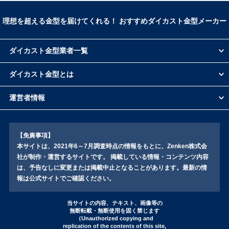
メック
理想を超える金型を届けてくれる！ おすすめダイカスト金型メーカー
明和製作所
七宝金型工業
コトブキ精機
ダイカスト金型業者一覧
タカギスチール
作石製作所
ダイカスト金型とは
ベントム工業
三和軽合金製作所
運営者情報
ビヨンズ
日本精機
フジイ金型
【免責事項】
戸田精密工業
本サイトは、2021年6～7月調査時点の情報をもとに、Zenken株式会
社が制作・運営するサイトです。 掲載している情報・コンテンツ内容
松岡鐵工所
は、予告なしに変更または掲載中止となることがあります。最新の情
報は公式サイトでご確認ください。
当サイトの内容、テキスト、画像等の
無断転載・無断使用を固く禁じます
（Unauthorized copying and
replication of the contents of this site,