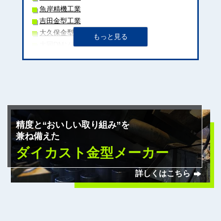
魚岸精機工業
吉田金型工業
大久保金型工業
大同DMソリューション
三條機械製作所
友鉄工業
アイジーエヴァース株式会社（旧：稲垣鉄工株
式会社）
嶋本ダイカスト株式会社
日清精工
精度と“おいしい取り組み”を
宮島金型
兼ね備えた
ケイテック
旭
ダイカスト金型メーカー
エスワイ精機
若園精機
詳しくはこちら
小出製作所
松村精型
大同特殊鋼
福光工業