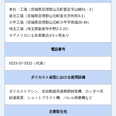
本社・工場（宮城県亘理郡山元町鷲足字山崎51－2）
坂元工場（宮城県亘理郡山元町坂元字作田3-1）
小平工場（宮城県亘理郡山元町小平字馬場20-40）
埼玉工場（埼玉県新座市中野2-2-22）
※アメリカにも生産拠点が1ヶ所あり
電話番号
0223-37-3322（代表）
ダイカスト金型における使用設備
ダイカストマシン、全自動超高速精密鋳造機、ロンダー式
給湯装置、ショットブラスト機、バレル研磨機など
主要取引先