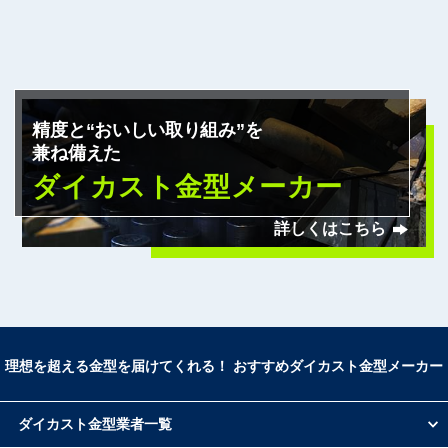
式会社）
明和製作所
タカギスチール
寿原テクノス
三和軽合金製作所
精度と“おいしい取り組み”を
ベントム工業
兼ね備えた
福光工業
七宝金型工業
ダイカスト金型メーカー
吉田金型工業
嶋本ダイカスト株式会社
詳しくはこちら
大久保金型工業
戸田精密工業
松岡鐵工所
魚岸精機工業
コトブキ精機
理想を超える金型を届けてくれる！ おすすめダイカスト金型メーカー
若園精機
松村精型
大同特殊鋼
ダイカスト金型業者一覧
旭