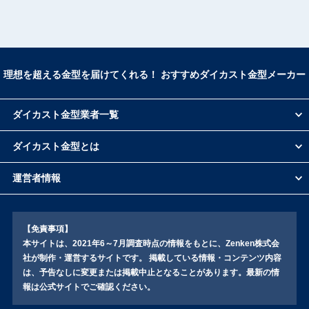
スギヤマ
アイジーエヴァース株式会社（旧：稲垣鉄工株
式会社）
作石製作所
理想を超える金型を届けてくれる！ おすすめダイカスト金型メーカー
ビヨンズ
松村精型
友鉄工業
ダイカスト金型業者一覧
寿原テクノス
七宝金型工業
ダイカスト金型とは
戸田精密工業
小出製作所
運営者情報
明和製作所
コトブキ精機
大久保金型工業
【免責事項】
魚岸精機工業
本サイトは、2021年6～7月調査時点の情報をもとに、Zenken株式会
社が制作・運営するサイトです。 掲載している情報・コンテンツ内容
吉田金型工業
は、予告なしに変更または掲載中止となることがあります。最新の情
報は公式サイトでご確認ください。