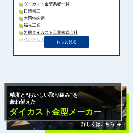
ダイカスト金型業者一覧
日清精工
大同特殊鋼
福光工業
岩機ダイカスト工業株式会社
ベントム工業
嶋本ダイカスト株式会社
日本精機
フジイ金型
ケイテック
松岡鐵工所
大同DMソリューション
三條機械製作所
精度と“おいしい取り組み”を
旭
兼ね備えた
若園精機
ダイカスト金型メーカー
宮島金型
メック
詳しくはこちら
タカギスチール
エスワイ精機