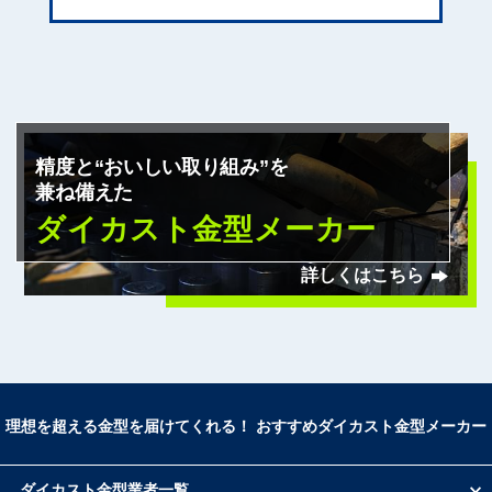
宮島金型
エスワイ精機
魚岸精機工業
コトブキ精機
ケイテック
フジイ金型
精度と“おいしい取り組み”を
明和製作所
兼ね備えた
大久保金型工業
ダイカスト金型メーカー
日本精機
小出製作所
詳しくはこちら
ビヨンズ
アイジーエヴァース株式会社（旧：稲垣鉄工株
式会社）
友鉄工業
寿原テクノス
嶋本ダイカスト株式会社
理想を超える金型を届けてくれる！ おすすめダイカスト金型メーカー
大同特殊鋼
松村精型
若園精機
ダイカスト金型業者一覧