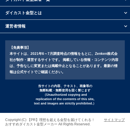
ベントム工業
岩機ダイカスト工業株式会社
ダイカスト金型とは
三條機械製作所
メック
運営者情報
松岡鐵工所
吉田金型工業
七宝金型工業
【免責事項】
タカギスチール
本サイトは、2021年6～7月調査時点の情報をもとに、Zenken株式会
社が制作・運営するサイトです。 掲載している情報・コンテンツ内容
スギヤマ
は、予告なしに変更または掲載中止となることがあります。最新の情
報は公式サイトでご確認ください。
当サイトの内容、テキスト、画像等の
無断転載・無断使用を固く禁じます
（Unauthorized copying and
replication of the contents of this site,
text and images are strictly prohibited.）
Copyright (C)
理想を超える金型を届けてくれる！
サイトマップ
おすすめダイカスト金型メーカー
All Rights Reserved.