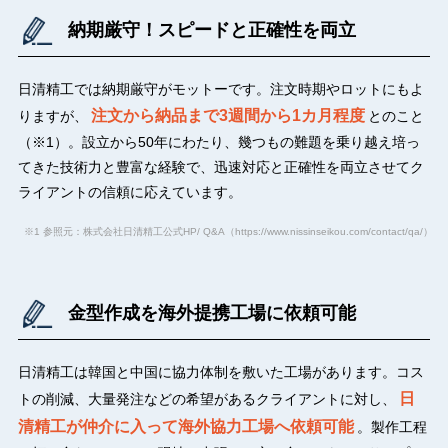
納期厳守！スピードと正確性を両立
日清精工では納期厳守がモットーです。注文時期やロットにもよ
注文から納品まで3週間から1カ月程度
りますが、
とのこと
（※1）。設立から50年にわたり、幾つもの難題を乗り越え培っ
てきた技術力と豊富な経験で、迅速対応と正確性を両立させてク
ライアントの信頼に応えています。
※1 参照元：株式会社日清精工公式HP/ Q&A（https://www.nissinseikou.com/contact/qa/）
金型作成を海外提携工場に依頼可能
日清精工は韓国と中国に協力体制を敷いた工場があります。コス
日
トの削減、大量発注などの希望があるクライアントに対し、
清精工が仲介に入って海外協力工場へ依頼可能
。製作工程